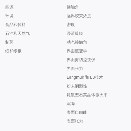
能源
接触角
环境
临界胶束浓度
食品和饮料
密度
石油和天然气
浸渍镀膜
制药
动态接触角
纸和纸板
界面流变学
界面剪切流变仪
界面张力
Langmuir 和 LB技术
粉末润湿性
耗散型石英晶体微天平
沉降
表面自由能
表面张力