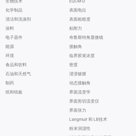
生物技术
EQCM-D
化学制品
表面电位
清洁和洗涤剂
表面粗糙度
涂料
粘附力
电子器件
布鲁斯特角显微镜
能源
接触角
环境
临界胶束浓度
食品和饮料
密度
石油和天然气
浸渍镀膜
制药
动态接触角
纸和纸板
界面流变学
界面剪切流变仪
界面张力
Langmuir 和 LB技术
粉末润湿性