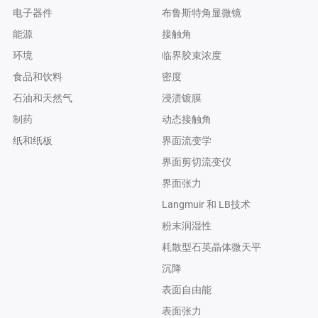
电子器件
布鲁斯特角显微镜
能源
接触角
环境
临界胶束浓度
食品和饮料
密度
石油和天然气
浸渍镀膜
制药
动态接触角
纸和纸板
界面流变学
界面剪切流变仪
界面张力
Langmuir 和 LB技术
粉末润湿性
耗散型石英晶体微天平
沉降
表面自由能
表面张力