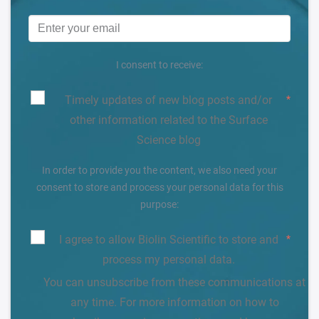
I consent to receive:
Timely updates of new blog posts and/or
*
other information related to the Surface
Science blog
In order to provide you the content, we also need your
consent to store and process your personal data for this
purpose:
I agree to allow Biolin Scientific to store and
*
process my personal data.
You can unsubscribe from these communications at
any time. For more information on how to