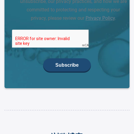
unsubscribe, our privacy practices, and how we are
committed to protecting and respecting your
privacy, please review our
Privacy Policy
.