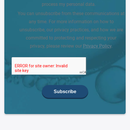
process my personal data.
You can unsubscribe from these communications at
any time. For more information on how to
unsubscribe, our privacy practices, and how we are
committed to protecting and respecting your
privacy, please review our
Privacy Policy
.