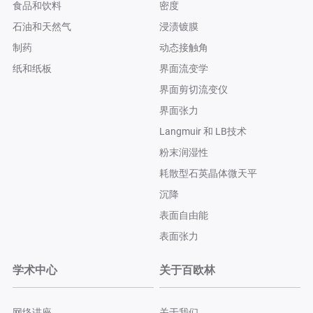
食品和饮料
密度
石油和天然气
浸渍镀膜
制药
动态接触角
纸和纸板
界面流变学
界面剪切流变仪
界面张力
Langmuir 和 LB技术
粉末润湿性
耗散型石英晶体微天平
沉降
表面自由能
表面张力
学术中心
关于百欧林
网络讲座
关于我们