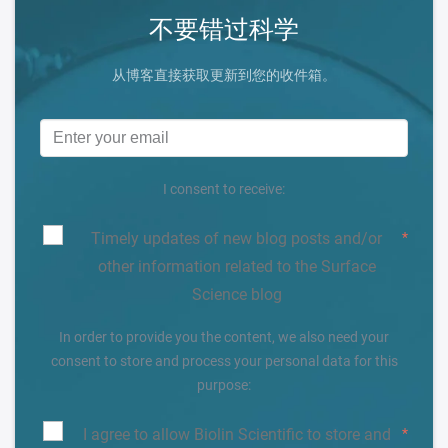
不要错过科学
从博客直接获取更新到您的收件箱。
I consent to receive:
Timely updates of new blog posts and/or
*
other information related to the Surface
Science blog
In order to provide you the content, we also need your
consent to store and process your personal data for this
purpose:
I agree to allow Biolin Scientific to store and
*