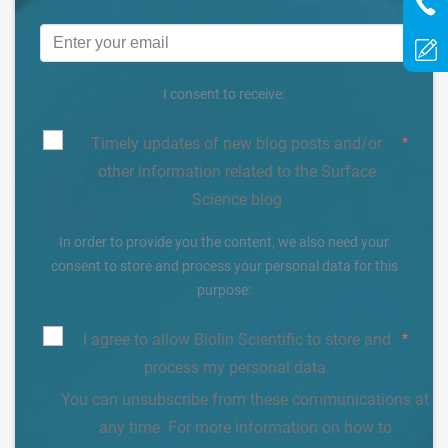
I consent to receive:
Timely updates of new blog posts and/or
*
other information related to the Surface
Science blog
In order to provide you the content, we also need your
consent to store and process your personal data for this
purpose:
I agree to allow Biolin Scientific to store and
*
process my personal data.
You can unsubscribe from these communications at
any time. For more information on how to