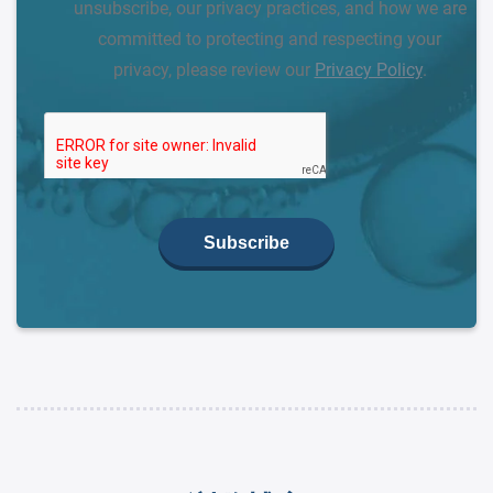
unsubscribe, our privacy practices, and how we are
committed to protecting and respecting your
privacy, please review our
Privacy Policy
.