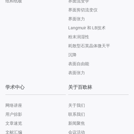
纸和纸板
界面流变学
界面剪切流变仪
界面张力
Langmuir 和 LB技术
粉末润湿性
耗散型石英晶体微天平
沉降
表面自由能
表面张力
学术中心
关于百欧林
网络讲座
关于我们
用户掠影
联系我们
文章速览
新闻聚焦
文献汇编
会议活动