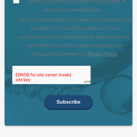
I agree to allow Biolin Scientific to store and
*
process my personal data.
You can unsubscribe from these communications at
any time. For more information on how to
unsubscribe, our privacy practices, and how we are
committed to protecting and respecting your
privacy, please review our
Privacy Policy
.