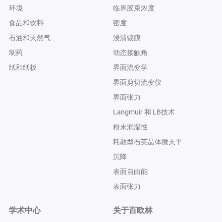
环境
临界胶束浓度
食品和饮料
密度
石油和天然气
浸渍镀膜
制药
动态接触角
纸和纸板
界面流变学
界面剪切流变仪
界面张力
Langmuir 和 LB技术
粉末润湿性
耗散型石英晶体微天平
沉降
表面自由能
表面张力
学术中心
关于百欧林